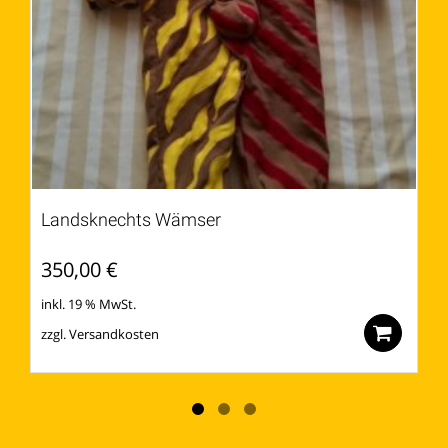
Landsknechts Wämser
350,00
€
inkl. 19 % MwSt.
zzgl.
Versandkosten
Zu