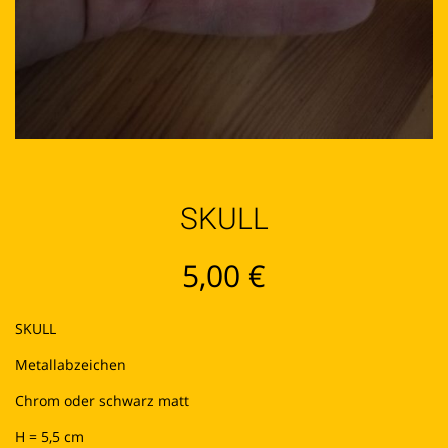
SKULL
5,00
€
SKULL
Metallabzeichen
Chrom oder schwarz matt
H = 5,5 cm