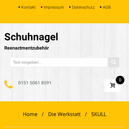
Skip
Kontakt
Impressum
Datenschutz
AGB
to
content
Schuhnagel
Reenactmentzubehör
0
0151 5061 8591
Home
/
Die Werkstatt
/
SKULL