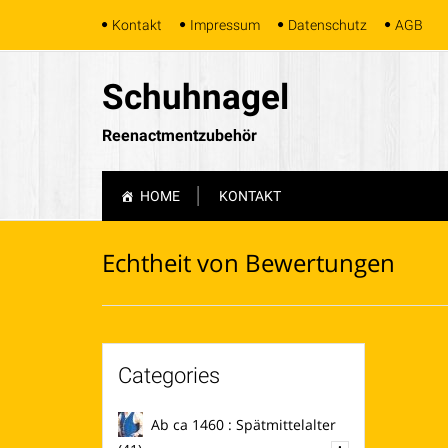
Skip
Kontakt
Impressum
Datenschutz
AGB
to
content
Schuhnagel
Reenactmentzubehör
Skip
HOME
KONTAKT
to
content
Echtheit von Bewertungen
Categories
Ab ca 1460 : Spätmittelalter