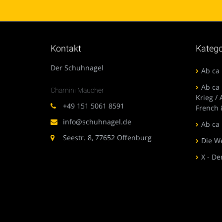
Kontakt
Katego
Der Schuhnagel
Ab ca 
Ab ca 
Chamini Maucher
Krieg /
+49 151 5061 8591
French 
info@schuhnagel.de
Ab ca
Seestr. 8, 77652 Offenburg
Die We
X - De