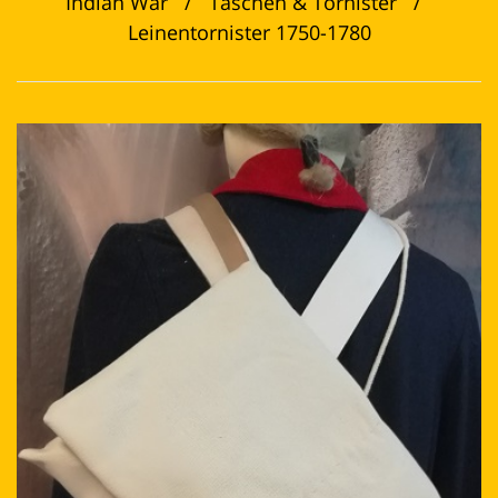
Indian War
/
Taschen & Tornister
/
Leinentornister 1750-1780