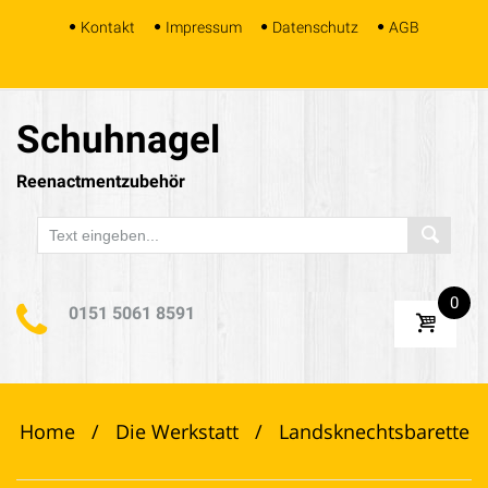
Skip
Kontakt
Impressum
Datenschutz
AGB
to
content
Schuhnagel
Reenactmentzubehör
0
0151 5061 8591
Home
/
Die Werkstatt
/
Landsknechtsbarette