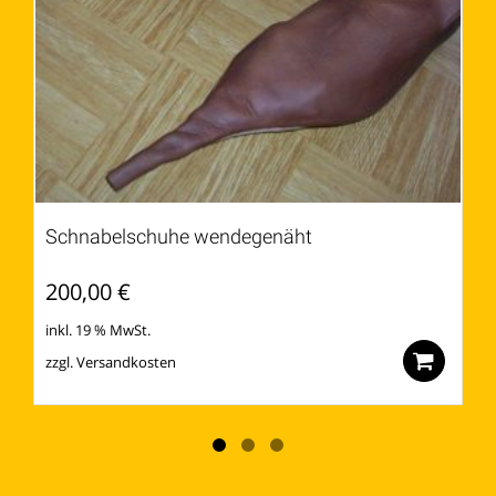
Schnabelschuhe wendegenäht
200,00
€
inkl. 19 % MwSt.
zzgl.
Versandkosten
Zu