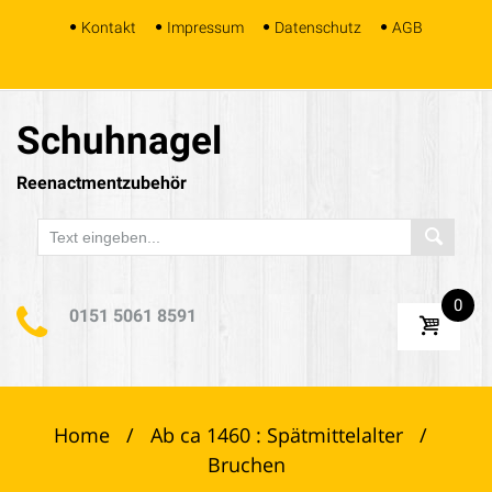
Skip
Kontakt
Impressum
Datenschutz
AGB
to
content
Schuhnagel
Reenactmentzubehör
0
0151 5061 8591
Home
/
Ab ca 1460 : Spätmittelalter
/
Bruchen