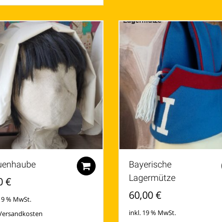
uenhaube
Bayerische
Zum Warenkorb hinzufügen
Lagermütze
0
€
60,00
€
 19 % MwSt.
inkl. 19 % MwSt.
Versandkosten