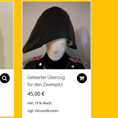
Geteerter Überzug
Select options
Zum Warenkor
für den Zweispitz
45,00
€
inkl. 19 % MwSt.
zzgl.
Versandkosten