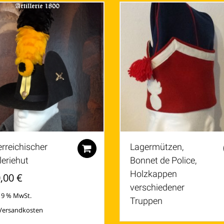
sortiert
rreichischer
Lagermützen,
Zum Warenkorb hinzufügen
lleriehut
Bonnet de Police,
Holzkappen
,00
€
verschiedener
 19 % MwSt.
Truppen
Versandkosten