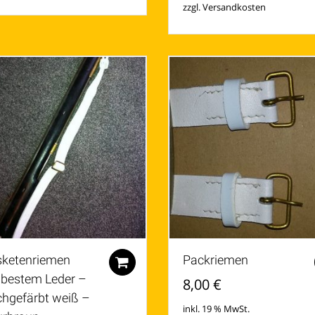
zzgl.
Versandkosten
ketenriemen
Packriemen
Zum Warenkorb hinzufügen
 bestem Leder –
8,00
€
chgefärbt weiß –
inkl. 19 % MwSt.