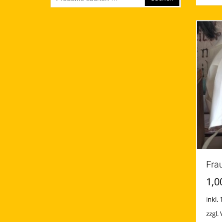
nach:
Fra
1,0
inkl.
zzgl.