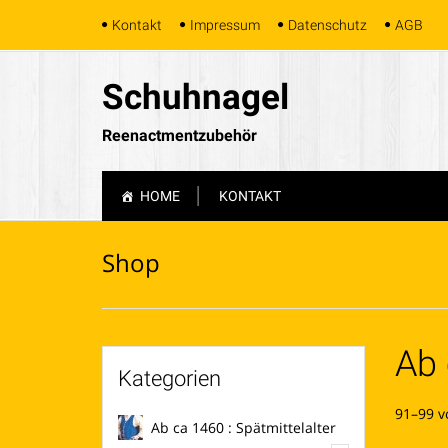
Skip
Kontakt
Impressum
Datenschutz
AGB
to
content
Schuhnagel
Reenactmentzubehör
Skip
HOME
KONTAKT
to
content
Shop
Ab 
Kategorien
91–99 v
Ab ca 1460 : Spätmittelalter