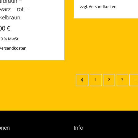
urbraun –
zzgl.
Versandkosten
warz – rot –
kelbraun
00
€
 19 % MwSt.
Versandkosten
1
2
3
…
rien
Info