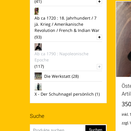
(41)
Ab ca 1720 : 18. Jahrhundert / 7
jä. Krieg / Amerikanische
Revolution / French & Indian War
(93)
Ab ca 1790 : Napoleonische
Epoche
(117)
Die Werkstatt
(28)
Öste
Arti
X - Der Schuhnagel persönlich
(1)
350
inkl.
Suche
zzgl.
Suchen
Suchen