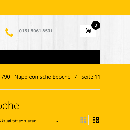
0
0151 5061 8591
1790 : Napoleonische Epoche
/
Seite 11
oche