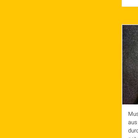
Mus
aus
dur