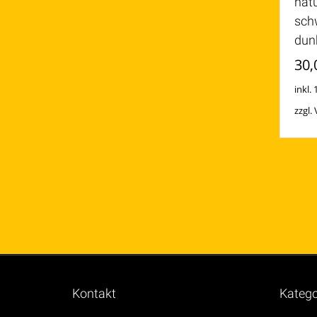
nat
sch
dun
30,
inkl.
zzgl.
Kontakt
Katego