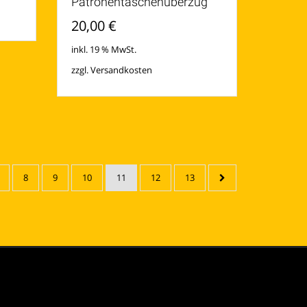
Patronentaschenüberzug
20,00
€
inkl. 19 % MwSt.
zzgl.
Versandkosten
8
9
10
11
12
13